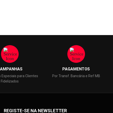
7,13 €
FE/TE 
Pre
104,
AMPANHAS
PAGAMENTOS
Especiais para Clientes
Por Transf. Bancária e Ref MB
Fidelizados
REGISTE-SE NA NEWSLETTER