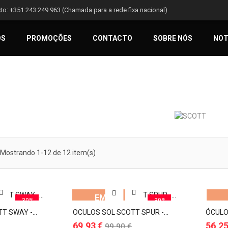
to:
+351 243 249 963 (Chamada para a rede fixa nacional)
OS
PROMOÇÕES
CONTACTO
SOBRE NÓS
NOT
Mostrando 1-12 de 12 item(s)
KIT
MEIAS SCOTT
LUVAS S
S
MX
450 ANG
S...
Preço
Preço
24,90 €
4
21,17 €
38,17 €
EM
-30%
-30%
€
PROMOÇÃO!
PRO
 SWAY -...
OCULOS SOL SCOTT SPUR -...
ÓCULO
Preço
Preç
69,93 €
56,25
99,90 €