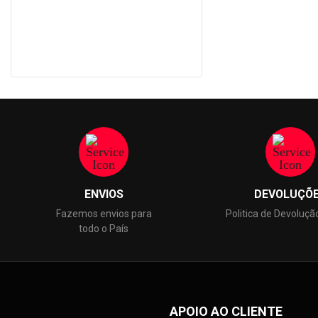
Preço
99
84,92 €
ENVIOS
DEVOLUÇÕ
Fazemos envios para
Politica de Devoluçã
todo o País
APOIO AO CLIENTE