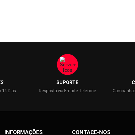
,90 €
Preço
6
53,70 €
ES
SUPORTE
C
o 14 Dias
Resposta via Email e Telefone
Campanhas 
INFORMAÇÕES
CONTACE-NOS