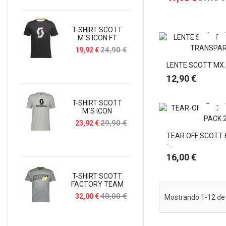
OCULOS S
T-SHIRT SCOTT
SCOTT SWA
M`s ICON FT
SUBMARINE
Preço
24,90 €
19,92 €
Preço
59
41,93 €
LENTE SCOTT MX..
Preço
12,90 €
T-SHIRT SCOTT
OCULOS S
M`s ICON
SCOTT SPUR 
Preço
29,90 €
23,92 €
Preço
99
69,93 €
TEAR OFF SCOTT
-...
Preço
16,00 €
T-SHIRT SCOTT
MOCHIL
FACTORY TEAM
HIDRATAÇ
Preço
40,00 €
32,00 €
Mostrando 1-12 de 
SCOTT
ROAME
HYDRO 