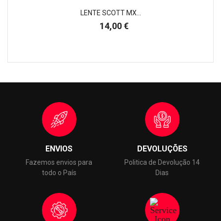
LENTE SCOTT MX...
Preço
14,00 €
ENVIOS
DEVOLUÇÕES
Fazemos envios para
Politica de Devolução 14
todo o País
Dias