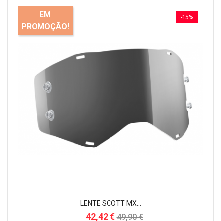
EM
-15%
PROMOÇÃO!
LENTE SCOTT MX...
Preço
42,42 €
49,90 €