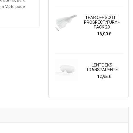
do punho, para
ue a Moto pode
TEAR OFF SCOTT
PROSPECT/FURY -
PACK 20
Preço
16,00 €
LENTE EKS
TRANSPARENTE
Preço
12,95 €