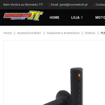
Bem-Vindos ao Momento TT!
Email:
geral@momentott.pt
Contac
HOME
LOJA
MOT
Home
Acessórios Moto
Guiadores e Acessórios
Punhos
PU