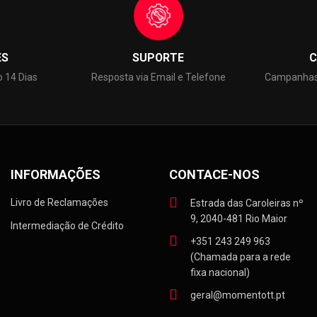
ES
SUPORTE
C
o 14 Dias
Resposta via Email e Telefone
Campanhas 
INFORMAÇÕES
CONTACE-NOS
Livro de Reclamações
Estrada das Caroleiras nº
9, 2040-481 Rio Maior
Intermediação de Crédito
+351 243 249 963
(Chamada para a rede
fixa nacional)
geral@momentott.pt