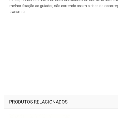
Estes punhos são feitos de duas densidades de borracha diferentes
melhor fixação ao guiador, não correndo assim o risco de escorre
transmitir.
PRODUTOS RELACIONADOS