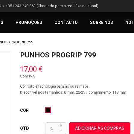
to:
+351 243 249 963 (Chamada para a rede fixa nacional)
OS
PROMOÇÕES
CONTACTO
SOBRE NÓS
NOT
NHOS PROGRIP 799
PUNHOS PROGRIP 799
17,00 €
Com IVA
Conforto e tecnologia para as suas mãos.
Disponível nos tamanhos: Ø mm. 22-25 / comprimento: 118 mm
COR
Preto
ADICIONAR ÀS COMPRAS
QTD