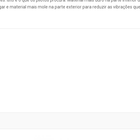
. Isto é o que os pilotos procura: Material mais duro na parte interior 
gar e material mais mole na parte exterior para reduzir as vibrações q