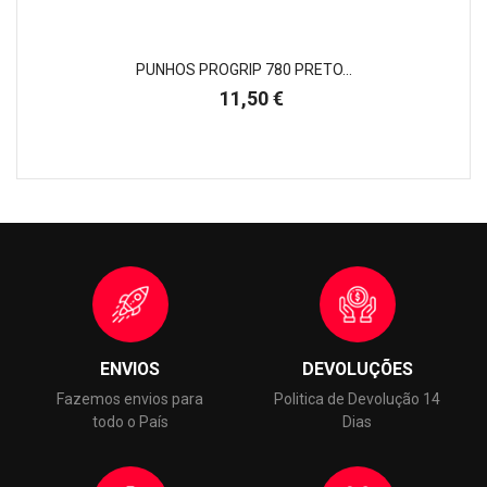
PUNHOS PROGRIP 780 PRETO...
Preço
11,50 €
ENVIOS
DEVOLUÇÕES
Fazemos envios para
Politica de Devolução 14
todo o País
Dias