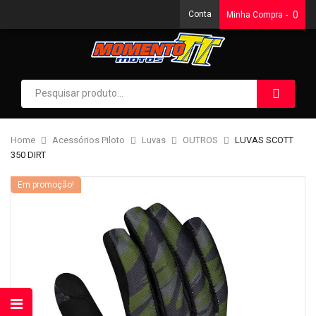
Conta
0
Minha Compra
Home
Acessórios Piloto
Luvas
OUTROS
LUVAS SCOTT
350 DIRT
Em promoção!