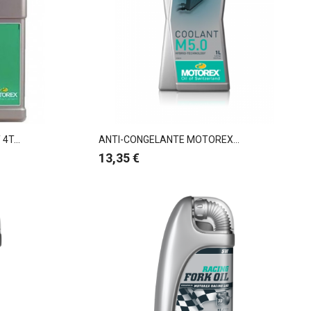
T...
ANTI-CONGELANTE MOTOREX...
Preço
13,35 €