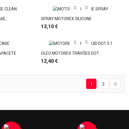
E...
SPRAY MOTOREX SILICONE
Preço
13,10 €
APACETE
OLEO MOTOREX TRAVÕES DOT...
Preço
12,40 €
1
2