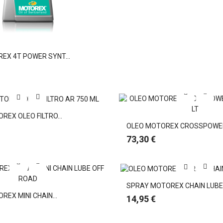
EX 4T POWER SYNT...
EX OLEO FILTRO...
OLEO MOTOREX CROSSPOWER 
Preço
73,30 €
SPRAY MOTOREX CHAIN LUBE.
EX MINI CHAIN...
Preço
14,95 €