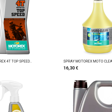
EX 4T TOP SPEED...
SPRAY MOTOREX MOTO CLEAN
Preço
16,30 €