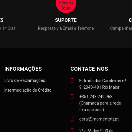
ES
SUPORTE
C
o 14 Dias
Resposta via Email e Telefone
Campanhas 
INFORMAÇÕES
CONTACE-NOS
Livro de Reclamações
Estrada das Caroleiras nº
9, 2040-481 Rio Maior
Intermediação de Crédito
+351 243 249 963
(Chamada para a rede
fixa nacional)
geral@momentott.pt
2ª a 6ª das 9:00 às