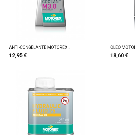
ANTI-CONGELANTE MOTOREX...
OLEO MOTOR
Preço
Preço
12,95 €
18,60 €