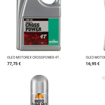
OLEO MOTOREX CROSSPOWER 4T...
OLEO MOTOR
Preço
Preço
77,75 €
16,95 €