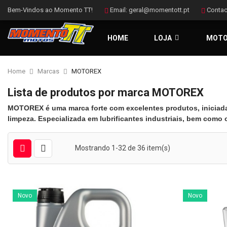
Bem-Vindos ao Momento TT!
Email:
geral@momentott.pt
Contac
HOME
LOJA
MOT
Home
Marcas
MOTOREX
Lista de produtos por marca MOTOREX
MOTOREX é uma
marca forte
com
excelentes produtos,
inicia
limpeza.
E
specializada em lubrificantes industriais, bem com
Mostrando 1-32 de 36 item(s)
Novo
Novo